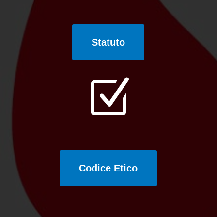
Statuto
Z
Codice Etico