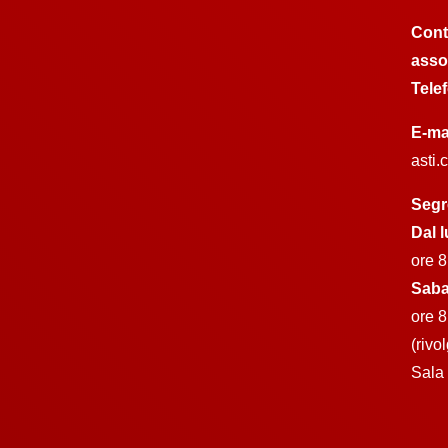
Cont
asso
Tele
E-ma
asti
Segr
Dal l
ore 8
Saba
ore 8
(rivo
Sala 