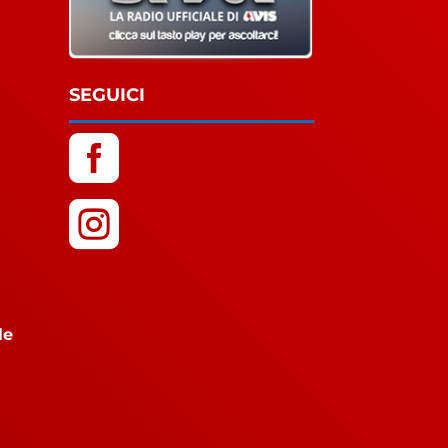
SEGUICI


le