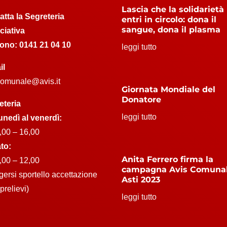
Lascia che la solidarietà
atta la Segreteria
entri in circolo: dona il
sangue, dona il plasma
ciativa
fono:
0141 21 04 10
leggi tutto
il
.comunale@avis.it
Giornata Mondiale del
Donatore
eteria
leggi tutto
unedì al venerdì:
,00 – 16,00
to:
Anita Ferrero firma la
,00 – 12,00
campagna Avis Comuna
lgersi sportello accettazione
Asti 2023
prelievi)
leggi tutto