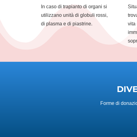
In caso di trapianto di organi si
Situ
utilizzano unità di globuli rossi,
trov
di plasma e di piastrine.
vita
imme
sopr
DIV
Forme di donazio