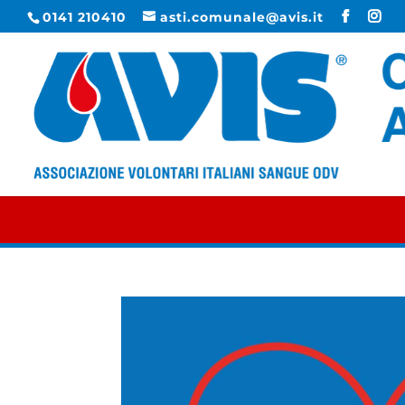
0141 210410
asti.comunale@avis.it