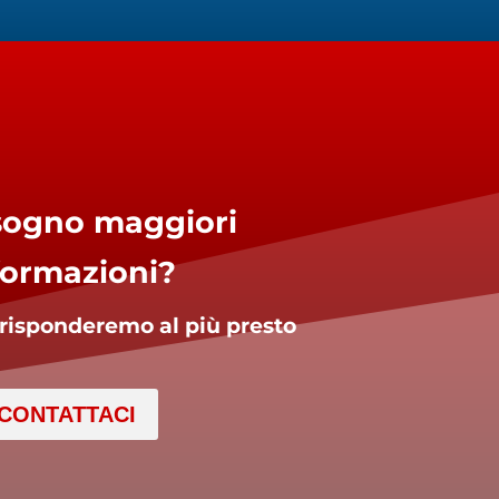
sogno maggiori
formazioni?
i risponderemo al più presto
CONTATTACI