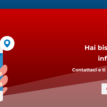
Hai bi
in
Contattaci e t