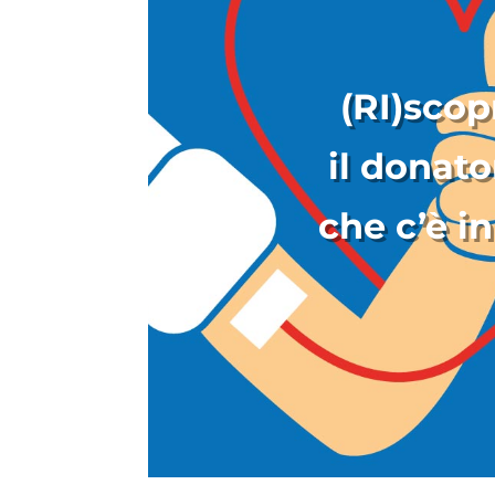
(RI)scop
il donato
che c’è in