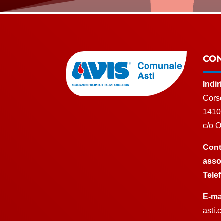
CON
Indi
Corso
1410
c/o 
Cont
asso
Tele
E-ma
asti