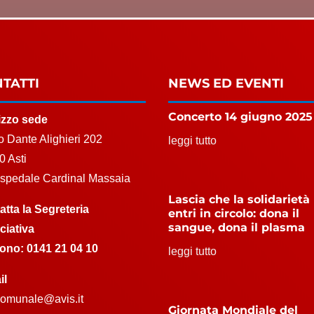
TATTI
NEWS ED EVENTI
Concerto 14 giugno 2025
rizzo sede
 Dante Alighieri 202
leggi tutto
0 Asti
Ospedale Cardinal Massaia
Lascia che la solidarietà
atta la Segreteria
entri in circolo: dona il
sangue, dona il plasma
ciativa
fono:
0141 21 04 10
leggi tutto
il
.comunale@avis.it
Giornata Mondiale del