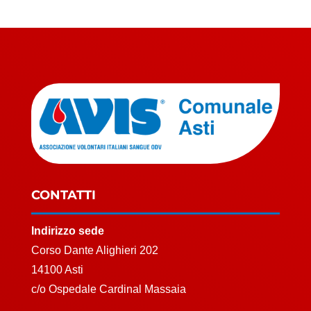
CONTATTI
Indirizzo sede
Corso Dante Alighieri 202
14100 Asti
c/o Ospedale Cardinal Massaia