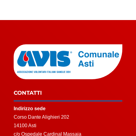
CONTATTI
Indirizzo sede
Corso Dante Alighieri 202
14100 Asti
c/o Ospedale Cardinal Massaia