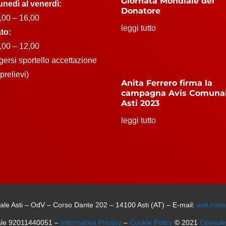
Giornata Mondiale del
unedì al venerdì:
Donatore
,00 – 16,00
leggi tutto
to:
,00 – 12,00
lgersi sportello accettazione
prelievi)
Anita Ferrero firma la
campagna Avis Comuna
Asti 2023
leggi tutto
le Asti – OdV – Corso Dante 202 – 14100 Asti (AT) – E-mail:
asti.com
ale 92011440051 –
Informativa Privacy
–
Cookie Policy
© 2021
Consul