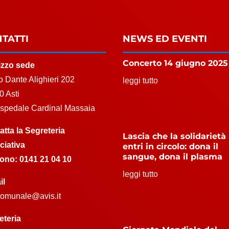
TATTI
NEWS ED EVENTI
Concerto 14 giugno 2025
rizzo sede
 Dante Alighieri 202
leggi tutto
0 Asti
Ospedale Cardinal Massaia
atta la Segreteria
Lascia che la solidarietà
ciativa
entri in circolo: dona il
sangue, dona il plasma
fono:
0141 21 04 10
leggi tutto
il
.comunale@avis.it
eteria