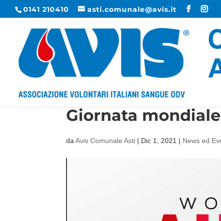
0141 210410
asti.comunale@avis.it
Giornata mondiale
da
Avis Comunale Asti
|
Dic 1, 2021
|
News ed Eve