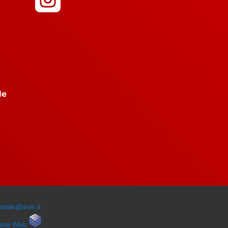
le
unale@avis.it
ente Web