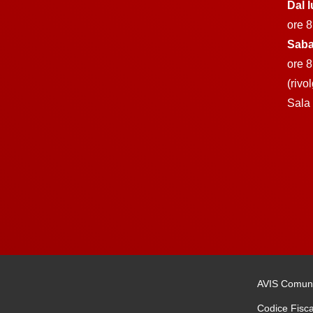
Dal l
ore 8
Saba
ore 8
(rivo
Sala 
AVIS Comuna
Codice Fisc