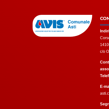
CON
Indi
Corso
1410
c/o 
Cont
asso
Tele
E-ma
asti
Segr