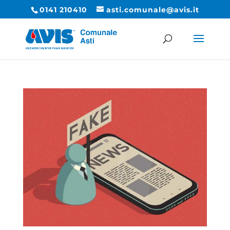
0141 210410
asti.comunale@avis.it