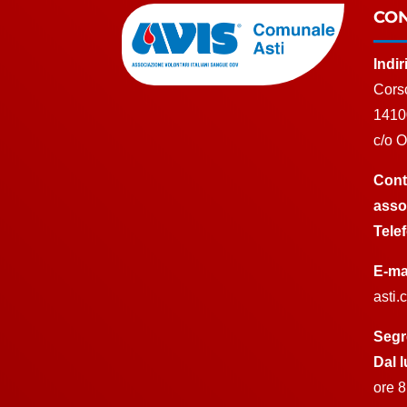
CON
Indi
Corso
1410
c/o 
Cont
asso
Tele
E-ma
asti
Segr
Dal l
ore 8