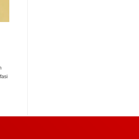
n
fasi