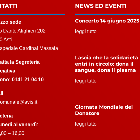
TATTI
NEWS ED EVENTI
Concerto 14 giugno 2025
rizzo sede
 Dante Alighieri 202
leggi tutto
0 Asti
Ospedale Cardinal Massaia
Lascia che la solidarietà
atta la Segreteria
entri in circolo: dona il
sangue, dona il plasma
ciativa
fono:
0141 21 04 10
leggi tutto
il
.comunale@avis.it
Giornata Mondiale del
Donatore
eteria
leggi tutto
unedì al venerdì:
,00 – 16,00