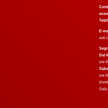
Cont
asso
Tele
E-ma
asti
Segr
Dal l
ore 8
Saba
ore 8
(rivo
Sala 