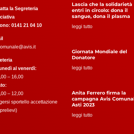
Lascia che la solidarietà
atta la Segreteria
entri in circolo: dona il
sangue, dona il plasma
ciativa
fono:
0141 21 04 10
leggi tutto
il
.comunale@avis.it
Giornata Mondiale del
Donatore
eteria
leggi tutto
unedì al venerdì:
,00 – 16,00
to:
Anita Ferrero firma la
,00 – 12,00
campagna Avis Comuna
lgersi sportello accettazione
Asti 2023
prelievi)
leggi tutto