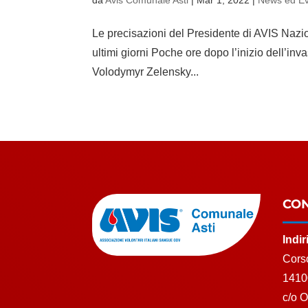
da
Avis Comunale Asti
|
Mar 1, 2022
|
News ed Ev
Le precisazioni del Presidente di AVIS Nazi
ultimi giorni Poche ore dopo l’inizio dell’in
Volodymyr Zelensky...
CON
Indi
Corso
1410
c/o 