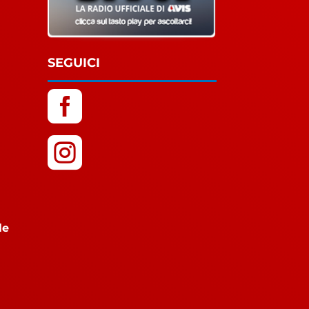
SEGUICI


le