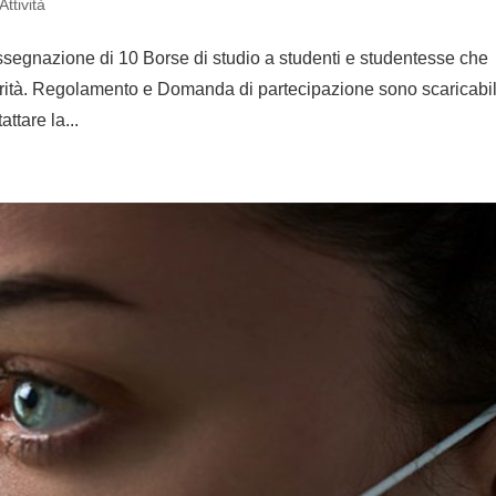
Attività
segnazione di 10 Borse di studio a studenti e studentesse che
ità. Regolamento e Domanda di partecipazione sono scaricabil
attare la...