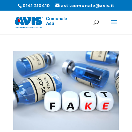
0141 210410
asti.comunale@avis.it