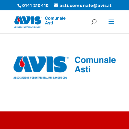
0141 210410
asti.comunale@avis.it