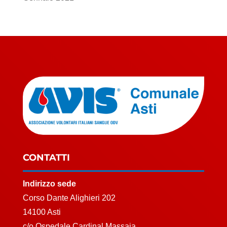
CONTATTI
Indirizzo sede
Corso Dante Alighieri 202
14100 Asti
c/o Ospedale Cardinal Massaia