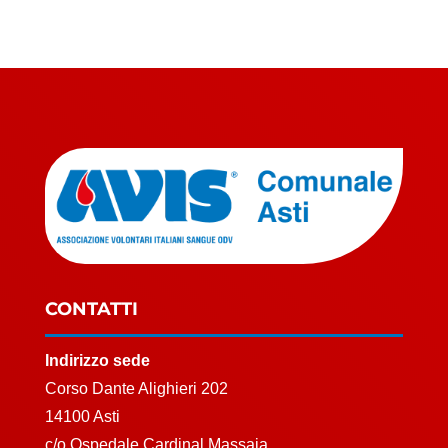
CONTATTI
Indirizzo sede
Corso Dante Alighieri 202
14100 Asti
c/o Ospedale Cardinal Massaia