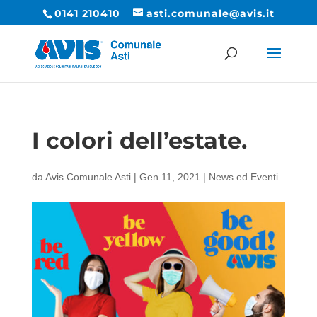
0141 210410
asti.comunale@avis.it
I colori dell’estate.
da
Avis Comunale Asti
|
Gen 11, 2021
|
News ed Eventi