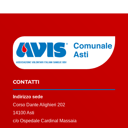
CONTATTI
Indirizzo sede
Corso Dante Alighieri 202
14100 Asti
c/o Ospedale Cardinal Massaia