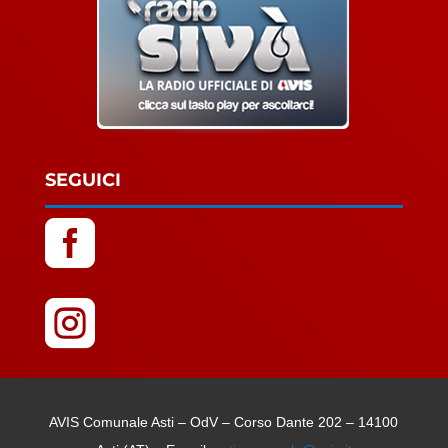
SEGUICI


AVIS Comunale Asti – OdV – Corso Dante 202 – 14100