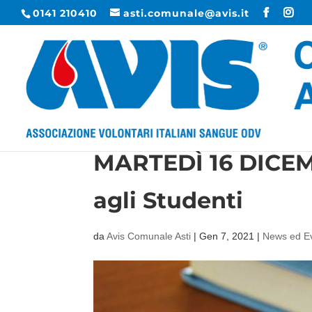
0141 210410
asti.comunale@avis.it
MARTEDÌ 16 DICEMB
agli Studenti
da
Avis Comunale Asti
|
Gen 7, 2021
|
News ed Ev