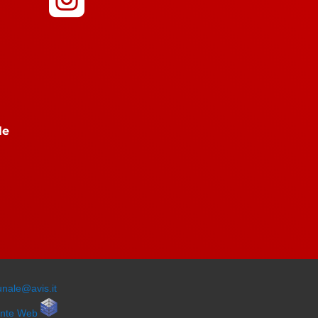
le
unale@avis.it
ente Web