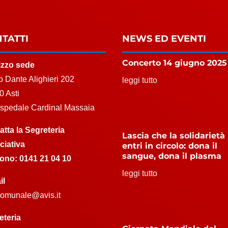
TATTI
NEWS ED EVENTI
Concerto 14 giugno 2025
rizzo sede
 Dante Alighieri 202
leggi tutto
0 Asti
Ospedale Cardinal Massaia
atta la Segreteria
Lascia che la solidarietà
ciativa
entri in circolo: dona il
sangue, dona il plasma
fono:
0141 21 04 10
leggi tutto
il
.comunale@avis.it
eteria