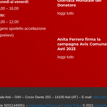
Giornata Mondiale del
unedì al venerdì:
Donatore
,00 – 16,00
leggi tutto
to:
,00 – 12,00
lgersi sportello accettazione
prelievi)
Anita Ferrero firma la
campagna Avis Comuna
Asti 2023
leggi tutto
le Asti – OdV – Corso Dante 202 – 14100 Asti (AT) – E-mail:
asti.com
ale 92011440051 –
Informativa Privacy
–
Cookie Policy
© 2021
Consul