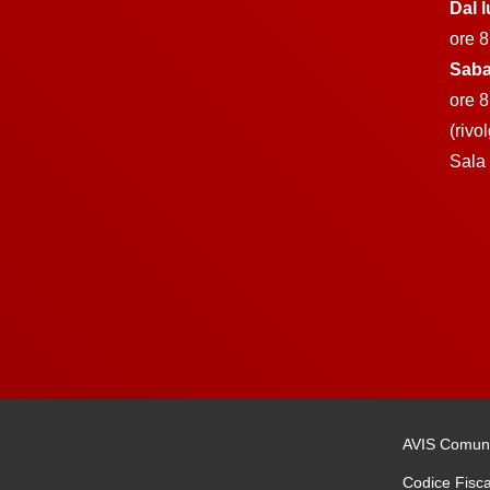
Dal l
ore 8
Saba
ore 8
(rivo
Sala 
AVIS Comuna
Codice Fisc