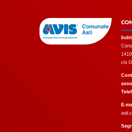
CON
Indi
Corso
1410
c/o 
Cont
asso
Tele
E-ma
asti
Segr