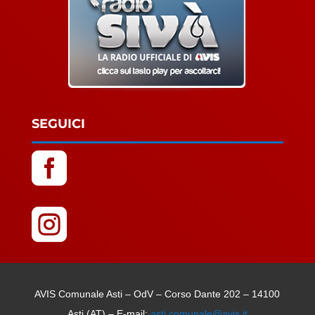
SEGUICI


AVIS Comunale Asti – OdV – Corso Dante 202 – 14100
Asti (AT) – E-mail:
asti.comunale@avis.it