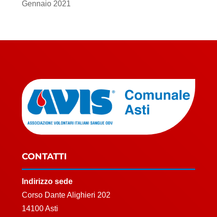
Gennaio 2021
CONTATTI
Indirizzo sede
Corso Dante Alighieri 202
14100 Asti