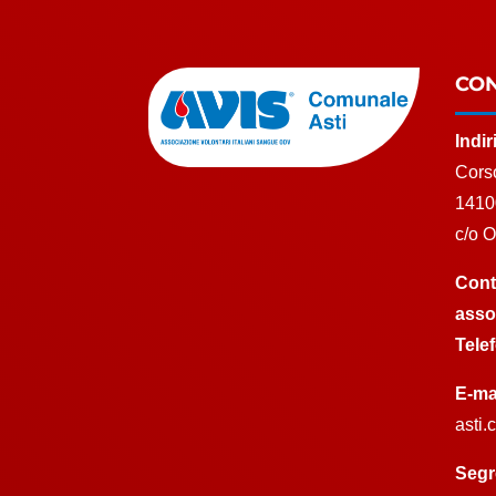
CON
Indi
Corso
1410
c/o 
Cont
asso
Tele
E-ma
asti
Segr