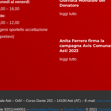
Giornata Mondiale del
unedì al venerdì:
Donatore
,00 – 16,00
leggi tutto
to:
,00 – 12,00
lgersi sportello accettazione
prelievi)
Anita Ferrero firma la
campagna Avis Comuna
Asti 2023
leggi tutto
le Asti – OdV – Corso Dante 202 – 14100 Asti (AT) – E-mail:
asti.com
ale 92011440051 –
Informativa Privacy
–
Cookie Policy
© 2021
Consul