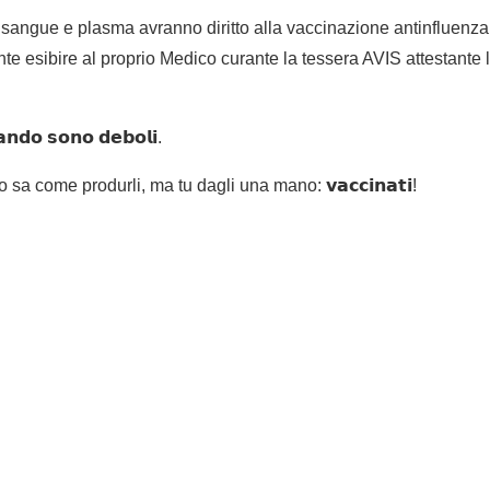
i sangue e plasma avranno diritto alla vaccinazione antinfluenza
te esibire al proprio Medico curante la tessera AVIS attestante 
𝘂𝗮𝗻𝗱𝗼 𝘀𝗼𝗻𝗼 𝗱𝗲𝗯𝗼𝗹𝗶.
 sa come produrli, ma tu dagli una mano: 𝘃𝗮𝗰𝗰𝗶𝗻𝗮𝘁𝗶!