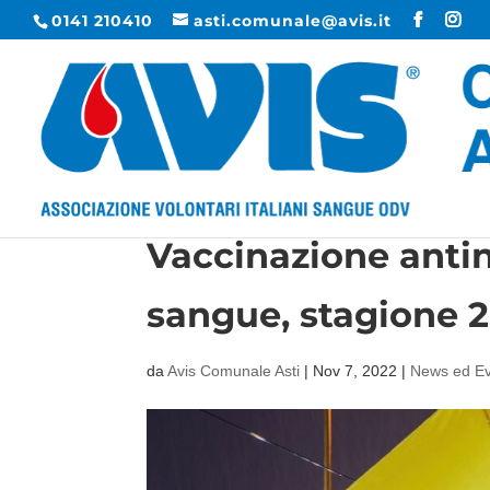
0141 210410
asti.comunale@avis.it
Vaccinazione antin
sangue, stagione 2
da
Avis Comunale Asti
|
Nov 7, 2022
|
News ed Ev