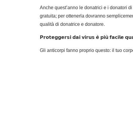
Anche quest’anno le donatrici e i donatori d
gratuita; per ottenerla dovranno semplicemen
qualità di donatrice e donatore.
𝗣𝗿𝗼𝘁𝗲𝗴𝗴𝗲𝗿𝘀𝗶 𝗱𝗮𝗶 𝘃𝗶𝗿𝘂𝘀 𝗲̀ 𝗽𝗶𝘂̀ 𝗳𝗮𝗰𝗶𝗹𝗲 𝗾
Gli anticorpi fanno proprio questo: il tuo corpo