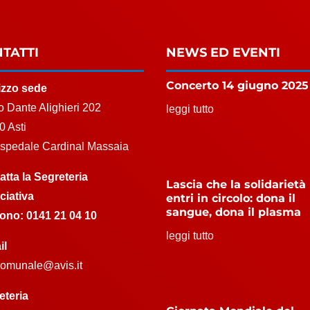
TATTI
NEWS ED EVENTI
Concerto 14 giugno 2025
rizzo sede
 Dante Alighieri 202
leggi tutto
0 Asti
Ospedale Cardinal Massaia
atta la Segreteria
Lascia che la solidarietà
ciativa
entri in circolo: dona il
sangue, dona il plasma
fono:
0141 21 04 10
leggi tutto
il
.comunale@avis.it
eteria