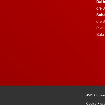
Dal l
ore 8
Saba
ore 8
(rivo
Sala 
AVIS Comuna
Codice Fisc