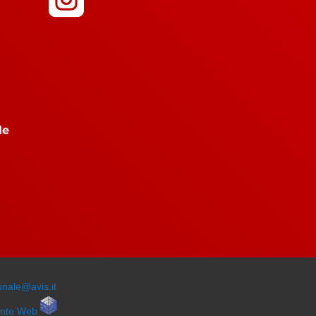
le
unale@avis.it
ente Web